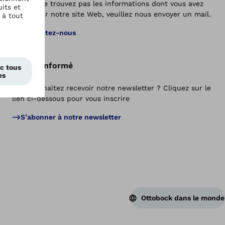
Si vous ne trouvez pas les informations dont vous avez
besoin sur notre site Web, veuillez nous envoyer un mail.
Ret
Contactez-nous
Restez informé
Vous souhaitez recevoir notre newsletter ? Cliquez sur le
lien ci-dessous pour vous inscrire
S’abonner à notre newsletter
Ottobock dans le monde