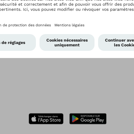
Nous recrutons
Ottobock.care
L’amputation d’avant-pied
Réinnervation musculaire
ciblée (TMR)