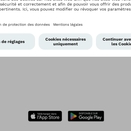
Nous recrutons
Ottobock.care
L’amputation d’avant-pied
Réinnervation musculaire
ciblée (TMR)