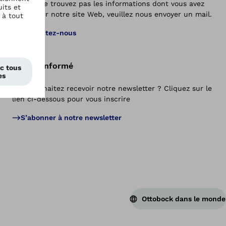
Si vous ne trouvez pas les informations dont vous avez
besoin sur notre site Web, veuillez nous envoyer un mail.
Ret
Contactez-nous
Restez informé
Vous souhaitez recevoir notre newsletter ? Cliquez sur le
lien ci-dessous pour vous inscrire
S’abonner à notre newsletter
Ottobock dans le monde