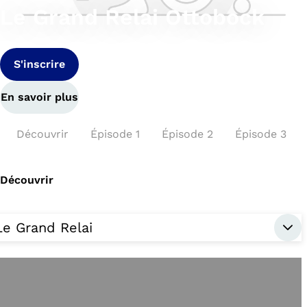
Le Grand Relai Ottobock
S'inscrire
En savoir plus
Découvrir
Épisode 1
Épisode 2
Épisode 3
Découvrir
Le Grand Relai