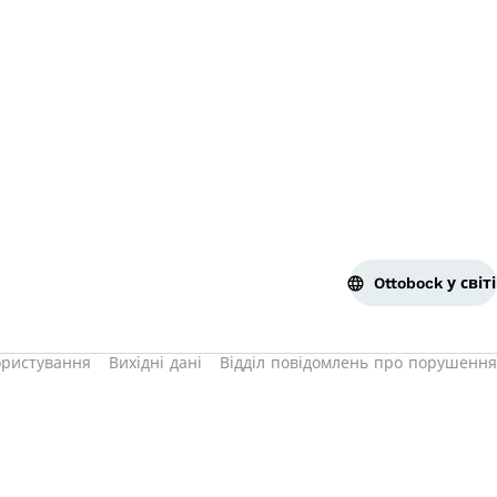
По
Ottobock у світі
ористування
Вихідні дані
Відділ повідомлень про порушення