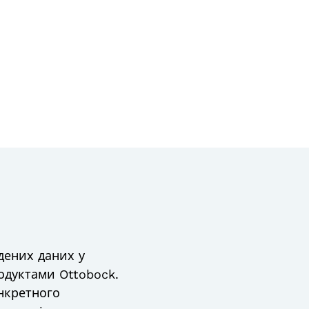
дених даних у
одуктами Ottobock.
онкретного