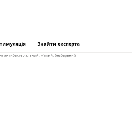
стимуляція
Знайти експерта
n антибактеріальний, м’який, безбарвний