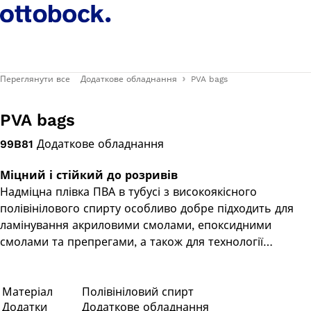
Переглянути все
Додаткове обладнання
PVA bags
PVA bags
99B81
Додаткове обладнання
Міцний і стійкий до розривів
Надміцна плівка ПВА в тубусі з високоякісного
полівінілового спирту особливо добре підходить для
ламінування акриловими смолами, епоксидними
смолами та препрегами, а також для технології
ортопедичного взуття. Завдяки товщині матеріалу
0,1 мм, він є особливо міцним та забезпечує підвищену
довговічність і продуктивність під час процесу
Матеріал
Полівініловий спирт
Додатки
Додаткове обладнання
полімеризації.