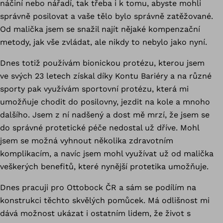
náčiní nebo nářadí, tak třeba i k tomu, abyste mohli
správně posilovat a vaše tělo bylo správně zatěžované.
Od malička jsem se snažil najít nějaké kompenzační
metody, jak vše zvládat, ale nikdy to nebylo jako nyní.
Dnes totiž používám bionickou protézu, kterou jsem
ve svých 23 letech získal díky Kontu Bariéry a na různé
sporty pak využívám sportovní protézu, která mi
umožňuje chodit do posilovny, jezdit na kole a mnoho
dalšího. Jsem z ní nadšený a dost mě mrzí, že jsem se
do správné protetické péče nedostal už dříve. Mohl
jsem se možná vyhnout několika zdravotním
komplikacím, a navíc jsem mohl využívat už od malička
veškerých benefitů, které nynější protetika umožňuje.
Dnes pracuji pro Ottobock ČR a sám se podílím na
konstrukci těchto skvělých pomůcek. Má odlišnost mi
dává možnost ukázat i ostatním lidem, že život s