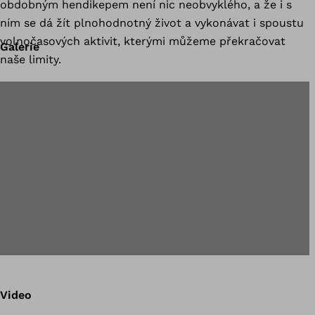
obdobným hendikepem není nic neobvyklého, a že i s
ním se dá žít plnohodnotný život a vykonávat i spoustu
volnočasových aktivit, kterými můžeme překračovat
Galerie
naše limity.
Video