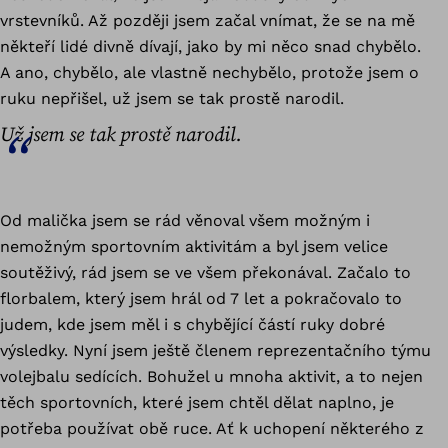
vrstevníků. Až později jsem začal vnímat, že se na mě
někteří lidé divně dívají, jako by mi něco snad chybělo.
A ano, chybělo, ale vlastně nechybělo, protože jsem o
ruku nepřišel, už jsem se tak prostě narodil.
Už jsem se tak prostě narodil.
Od malička jsem se rád věnoval všem možným i
nemožným sportovním aktivitám a byl jsem velice
soutěživý, rád jsem se ve všem překonával. Začalo to
florbalem, který jsem hrál od 7 let a pokračovalo to
judem, kde jsem měl i s chybějící částí ruky dobré
výsledky. Nyní jsem ještě členem reprezentačního týmu
volejbalu sedících. Bohužel u mnoha aktivit, a to nejen
těch sportovních, které jsem chtěl dělat naplno, je
potřeba používat obě ruce. Ať k uchopení některého z