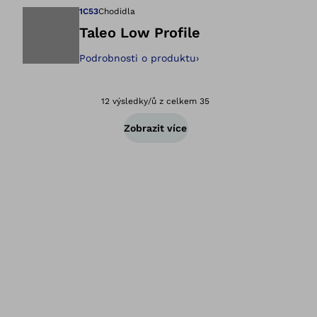
1C53
Chodidla
Taleo Low Profile
Podrobnosti o produktu
›
Otevře obrázek v 
12 výsledky/ů z celkem 35
Zobrazit více
Zp