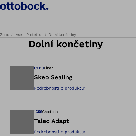
Zobrazit vše
Protetika
Dolní končetiny
Dolní končetiny
6Y110
Liner
Skeo Sealing
Podrobnosti o produktu
›
Otevře obrázek v 
1C59
Chodidla
Taleo Adapt
Podrobnosti o produktu
›