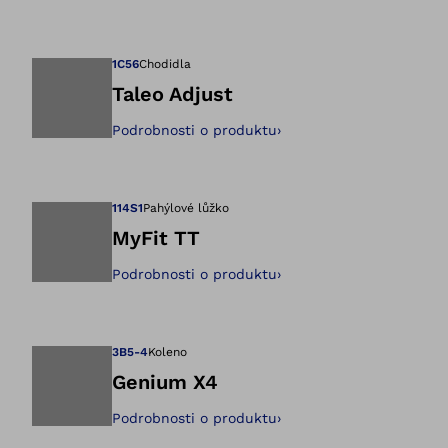
Otevře obrázek v 
1C56
Chodidla
Taleo Adjust
Podrobnosti o produktu
›
Otevře obrázek v 
114S1
Pahýlové lůžko
MyFit TT
Podrobnosti o produktu
›
Otevře obrázek v 
3B5-4
Koleno
Genium X4
Podrobnosti o produktu
›