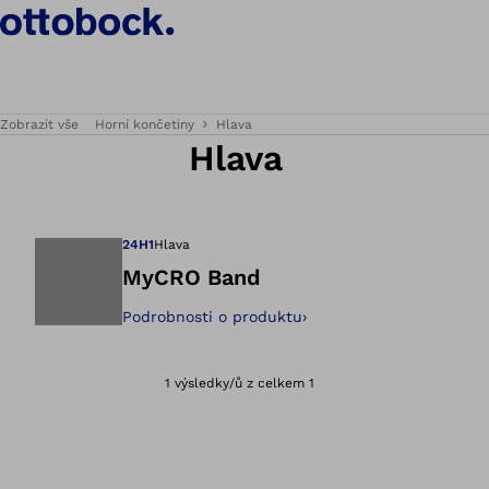
Zobrazit vše
Horní končetiny
Hlava
Hlava
24H1
Hlava
MyCRO Band
Podrobnosti o produktu
›
Otevře obrázek v 
1 výsledky/ů z celkem 1