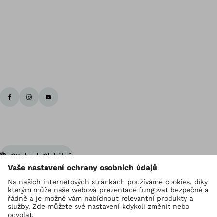
Zp
Ottobock Globálně
Držitelem autorských práv je Ottobock
Nastavení ochrany osobních údajů