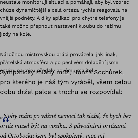
neustále monitorují situaci a pomáhají, aby byl vzorec
chůze dynamičtější a celá ortéza rychle reagovala na
vnější podněty. A díky aplikaci pro chytré telefony je
také možno přepnout nastavení kloubu do režimu
jízdy na kole.
Náročnou mistrovskou práci provázela, jak jinak,
přátelská atmosféra a po pečlivém doladění jsme
ortézy na míru předaly novému majiteli.
Sympatický mladý muž, Honza Sochůrek,
pro kterého je náš tým vyráběl, všem celou
dobu držel palce a trochu se rozpovídal:
„Nohy mám po vážné nemoci tak slabé, že bych bez
ortéz musel být na vozíku. S původními ortézami
od Ottobocku jsem byl spokojený, moc mi