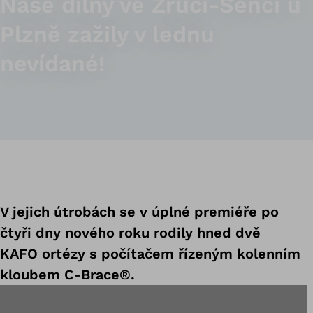
Naše dílny ve Zruči-Senci u
Plzně zažily v lednu
nevídané!
V jejich útrobách se v úplné premiéře po
čtyři dny nového roku rodily hned dvě
KAFO ortézy s počítačem řízeným kolenním
kloubem C-Brace®.