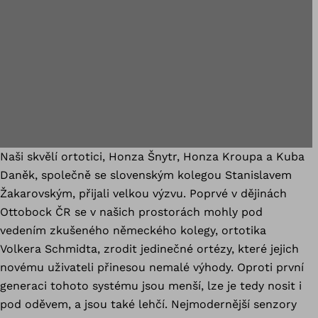
Naši skvělí ortotici, Honza Šnytr, Honza Kroupa a Kuba
Daněk, společně se slovenským kolegou Stanislavem
Žakarovským, přijali velkou výzvu. Poprvé v dějinách
Ottobock ČR se v našich prostorách mohly pod
vedením zkušeného německého kolegy, ortotika
Volkera Schmidta, zrodit jedinečné ortézy, které jejich
novému uživateli přinesou nemalé výhody. Oproti první
generaci tohoto systému jsou menší, lze je tedy nosit i
pod oděvem, a jsou také lehčí. Nejmodernější senzory