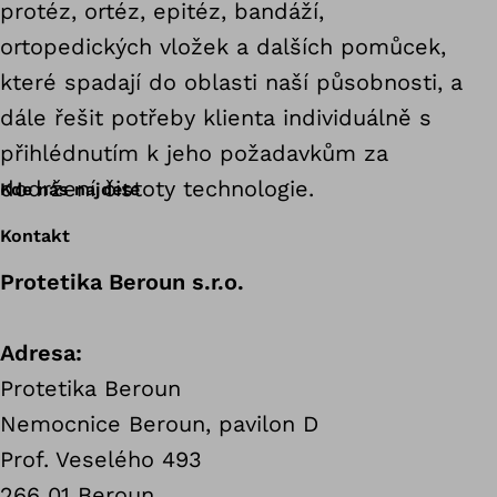
protéz, ortéz, epitéz, bandáží,
ortopedických vložek a dalších pomůcek,
které spadají do oblasti naší působnosti, a
dále řešit potřeby klienta individuálně s
přihlédnutím k jeho požadavkům za
dodržení čistoty technologie.
Kde nás najdete
Kontakt
Protetika Beroun s.r.o.
Adresa:
Protetika Beroun
Nemocnice Beroun, pavilon D
Prof. Veselého 493
266 01 Beroun