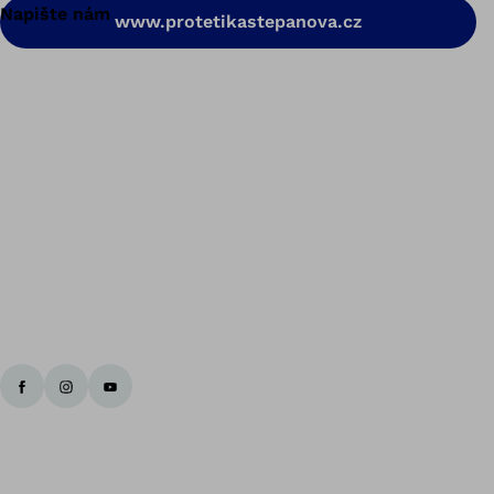
Napište nám
www.protetikastepanova.cz
Zp