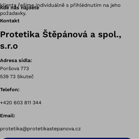
klienta řešíme individuálně s přihlédnutím na jeho
Kde nás najdete
požadavky.
Kontakt
Protetika Štěpánová a spol.,
s.r.o
Adresa sídla:
Poršova 773
539 73 Skuteč
Telefon:
+420 603 811 344
Email:
protetika@protetikastepanova.cz