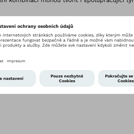
í kombinaci mohou tvořit i spolupracující tý