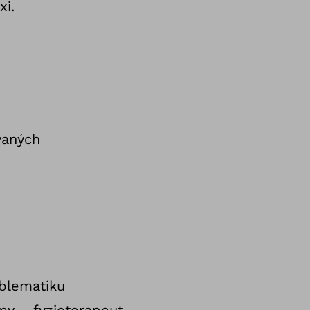
xi.
vaných
oblematiku