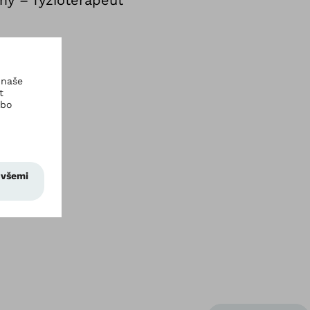
my – fyzioterapeut