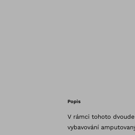
Popis
V rámci tohoto dvoud
vybavování amputovanýc