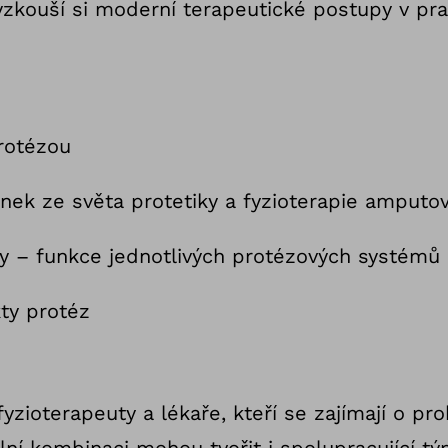
vyzkouší si moderní terapeutické postupy v pra
rotézou
inek ze světa protetiky a fyzioterapie amputo
ky – funkce jednotlivých protézových systémů
ty protéz
yzioterapeuty a lékaře, kteří se zajímají o pr