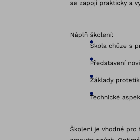
se zapojí prakticky a 
Náplň školení:
Škola chůze s p
Představení nov
Základy proteti
Technické aspek
Školení je vhodné pro f