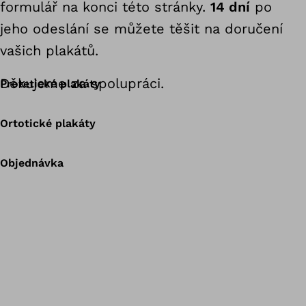
formulář na konci této stránky.
14 dní
po
jeho odeslání se můžete těšit na doručení
vašich plakátů.
Děkujeme za spolupráci.
Protetické plakáty
Ortotické plakáty
Objednávka