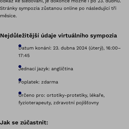
odkaz ke sledování, je dokonce možné i po 23. dubnu.
Stránky sympozia zůstanou online po následující tři
měsíce.
Nejdůležitější údaje virtuálního sympozia
Datum konání: 23. dubna 2024 (úterý), 16:00–
17:45
Jednací jazyk: angličtina
Poplatek: zdarma
Určeno pro: ortotiky-protetiky, lékaře,
fyzioterapeuty, zdravotní pojišťovny
Jak se zúčastnit: