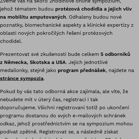
Zveme vás na skoro 2hodinové online sympozium,
jehož tématem budou
protézová chodidla a jejich vliv
na mobilitu amputovaných
. Odhaleny budou nové
poznatky, biomechanické aspekty a klinické expertízy z
oblasti nových pokročilých řešení protézových
chodidel.
Prezentovat své zkušenosti bude celkem
5 odborníků
z Německa, Skotska a USA
. Jejich jednotlivé
medailonky, stejně jako
program přednášek
, najdete na
stránce sympozia
.
Pokud by vás tato odborná akce zajímala, ale víte, že
nebudete mít v úterý čas, registraci i tak
doporučujeme. Všichni registrovaní totiž po ukončení
programu dostanou do svých e-mailových schránek
odkaz, jehož prostřednictvím se na sympozium mohou
podívat zpětně. Registrovat se, a následně získat