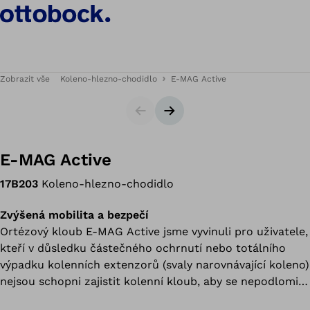
Zobrazit vše
Koleno-hlezno-chodidlo
E-MAG Active
Slider
Následující snímek
E-MAG Active
17B203
Koleno-hlezno-chodidlo
Zvýšená mobilita a bezpečí
Ortézový kloub E-MAG Active jsme vyvinuli pro uživatele,
kteří v důsledku částečného ochrnutí nebo totálního
výpadku kolenních extenzorů (svaly narovnávající koleno)
nejsou schopni zajistit kolenní kloub, aby se nepodlomil,
vlastními silami.