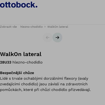
Zobrazit vše
hlezno-chodidlo
WalkOn lateral
Slider
Následující snímek
WalkOn lateral
28U33
hlezno-chodidlo
Bezpečnější chůze
Lidé s trvale ochablými dorzálními flexory (svaly
zvedajícími chodidlo) jsou závislí na zdravotních
pomůckách, které při chůzi chodidlo přizvedávají.