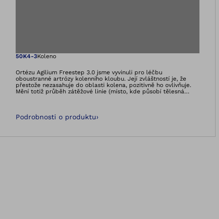
Otevře obrázek v 
50K4-3
Koleno
Ortézu Agilium Freestep 3.0 jsme vyvinuli pro léčbu
oboustranné artrózy kolenního kloubu. Její zvláštností je, že
přestože nezasahuje do oblasti kolena, pozitivně ho ovlivňuje.
Mění totiž průběh zátěžové linie (místo, kde působí tělesná
hmotnost na chrupavku), čímž dosáhne cíleného odlehčení
poškozené chrupavky na vnitřní nebo vnější straně kloubu. Při
aplikaci je nutné současné vyšetření na přístroji L.A.S.A.R.
Podrobnosti o produktu
›
Posture, pomocí kterého může ortotik-protetik zátěžovou linii
určit.Správný typ ortézy Agilium Freestep vám pomůže vybrat
váš lékař, fyzioterapeut nebo ortotik-protetik.Výrobek je
zdravotnickým prostředkem, určeným výhradně k ortotickému
vybavení dolní končetiny na neporušené pokožce. Přečtěte si
pečlivě návod k použití.