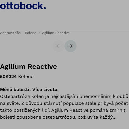
Zobrazit vše
Koleno
Agilium Reactive
Slider
Následující snímek
Agilium Reactive
50K324
Koleno
Méně bolesti. Více života.
Osteoartróza kolen je nejčastějším onemocněním kloubů
na světě. Z důvodu stárnutí populace stále přibývá počet
takto postižených lidí. Agilium Reactive pomáhá zmírnit
bolesti způsobené osteoartrózou, což uvítá každý
uživatel.