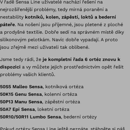
V řadě Sensa Line uživatelé nachází řešení na
nejrozšířenější problémy, tedy mírná poranění a
nestability
kotníků, kolen, zápěstí, loktů a bederní
páteře
. Na nošení jsou příjemné, jsou pletené z ploché
a prodyšné textilie. Dobře sedí na správném místě díky
silikonovým pelotkám. Navíc dobře vypadají. A proto
jsou zřejmě mezi uživateli tak oblíbené.
Jsme tedy rádi, že
je kompletní řada 6 ortéz znovu k
dispozici
a vy můžete jejich prostřednictvím opět řešit
problémy vašich klientů.
50S5 Malleo Sensa
, kotníková ortéza
50K15 Genu Sensa
, kolenní ortéza
50P13 Manu Sensa
, zápěstní ortéza
50A7 Epi Sensa
, loketní ortéza
50R10/50R11 Lumbo Sensa
, bederní ortézy
Pokud ortézy Sensa Line ještě neznáte, stáhněte si náš