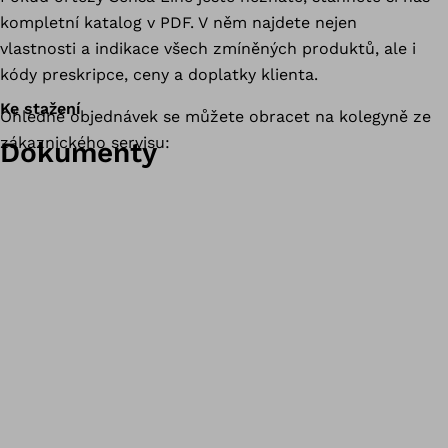
kompletní katalog v PDF. V něm najdete nejen
vlastnosti a indikace všech zmíněných produktů, ale i
kódy preskripce, ceny a doplatky klienta.
Ke stažení
Ohledně objednávek se můžete obracet na kolegyně ze
zákaznického servisu:
Dokumenty