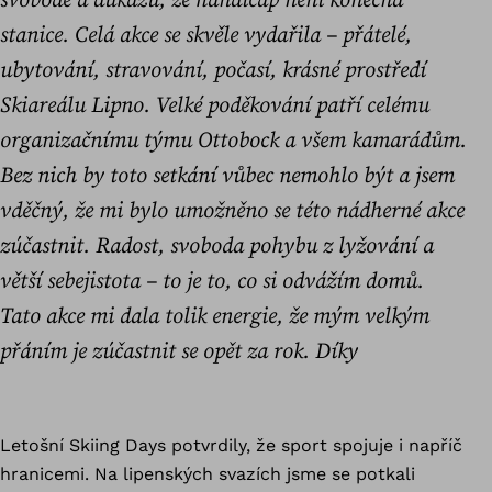
svobodě a důkazu, že handicap není konečná
stanice. Celá akce se skvěle vydařila – přátelé,
ubytování, stravování, počasí, krásné prostředí
Skiareálu Lipno. Velké poděkování patří celému
organizačnímu týmu Ottobock a všem kamarádům.
Bez nich by toto setkání vůbec nemohlo být a jsem
vděčný, že mi bylo umožněno se této nádherné akce
zúčastnit. Radost, svoboda pohybu z lyžování a
větší sebejistota – to je to, co si odvážím domů.
Tato akce mi dala tolik energie, že mým velkým
přáním je zúčastnit se opět za rok. Díky
Letošní Skiing Days potvrdily, že sport spojuje i napříč
hranicemi. Na lipenských svazích jsme se potkali