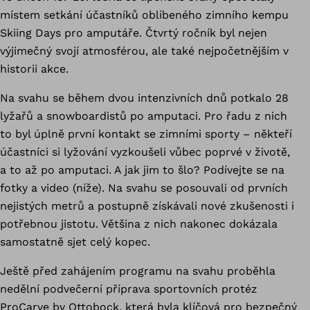
místem setkání účastníků oblíbeného zimního kempu
Skiing Days pro amputáře. Čtvrtý ročník byl nejen
výjimečný svojí atmosférou, ale také nejpočetnějším v
historii akce.
Na svahu se během dvou intenzivních dnů potkalo 28
lyžařů a snowboardistů po amputaci. Pro řadu z nich
to byl úplně první kontakt se zimními sporty – někteří
účastníci si lyžování vyzkoušeli vůbec poprvé v životě,
a to až po amputaci. A jak jim to šlo? Podívejte se na
fotky a video (níže). Na svahu se posouvali od prvních
nejistých metrů a postupně získávali nové zkušenosti i
potřebnou jistotu. Většina z nich nakonec dokázala
samostatně sjet celý kopec.
Ještě před zahájením programu na svahu proběhla
nedělní podvečerní příprava sportovních protéz
ProCarve
by Ottobock, která byla klíčová pro bezpečný