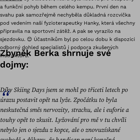
a funkční pohyb během celého kempu. První den na
svahu pak samozřejmě nechyběla důkladná rozcvička
pod vedením naší fyzioterapeutky Hanky, která všechny
připravila na sportovní zátěž. A pak se vyrazilo na
sjezdovku. 😊 Účastníkům byl po celou dobu k dispozici
odborný dohled specialistů i podpora zkušených
Zbyněk Berka shrnuje své
instruktorů.
dojmy:
Díky Skiing Days jsem se mohl po třiceti letech po
úrazu postavit opět na lyže. Zpočátku to byla
neskutečná směs nervozity, strachu, ale i euforie a
touhy opět to zkusit. Lyžování pro mě v tu chvíli
nebylo jen o sjezdu z kopce, ale o znovuzískané