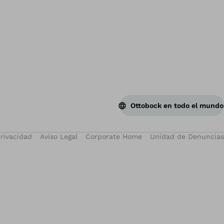
Vol
Ottobock en todo el mundo
privacidad
Aviso Legal
Corporate Home
Unidad de Denuncias