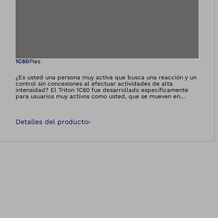
Abre la imagen en 
1C60
Pies
¿Es usted una persona muy activa que busca una reacción y un
control sin concesiones al efectuar actividades de alta
intensidad? El Triton 1C60 fue desarrollado específicamente
para usuarios muy activos como usted, que se mueven en
entornos interiores y exteriores de lo más diversos y que
esperan exactamente eso de su pie protésico. El Triton permite
caminar de forma enérgica y dinámica y le ofrece movilidad al
Detalles del producto
›
máximo nivel para que pueda decidir por sí mismo sus metas y
alcanzarlas. ¡Esté preparado para nuevas aventuras!