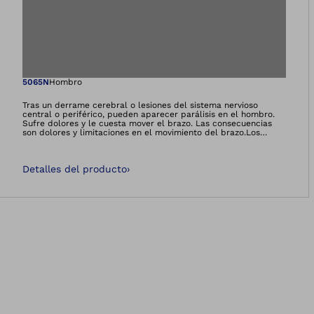
Abre la imagen en 
5065N
Hombro
Tras un derrame cerebral o lesiones del sistema nervioso
central o periférico, pueden aparecer parálisis en el hombro.
Sufre dolores y le cuesta mover el brazo. Las consecuencias
son dolores y limitaciones en el movimiento del brazo.Los
dolores en el hombro pueden estar originados por la
articulación glenohumeral que se desencaja de la cavidad
glenoidea. La Omo Neurexa plus vuelve a insertar la cabeza del
Detalles del producto
›
húmero en la cavidad glenoidea y reduce así la causa del dolor.
Ayuda a estabilizar los hombros y a volver a colocarlos
correctamente. La Omo Neurexa plus descarga notablemente,
alivia los dolores y conduce, en general, a una postura corporal
mejorada.Gracias a su diseño especial, el usuario puede
colocarse la órtesis solo con una mano.