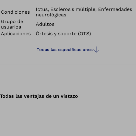
residual obtienen asistencia al caminar con la WalkOn. Al
despegar los dedos, la órtesis libera la energía
Ictus, Esclerosis múltiple, Enfermedades
Condiciones
neurológicas
previamente almacenada, lo que permite caminar de
Grupo de
forma más fluida. Al mismo tiempo, la articulación de
Adultos
usuarios
tobillo también se estabiliza.
Aplicaciones
Órtesis y soporte (OTS)
Todas las especificaciones
Todas las ventajas de un vistazo