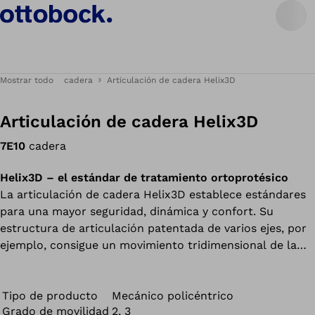
Mostrar todo
cadera
Articulación de cadera Helix3D
Articulación de cadera Helix3D
7E10
cadera
Helix3D – el estándar de tratamiento ortoprotésico
La articulación de cadera Helix3D establece estándares
para una mayor seguridad, dinámica y confort. Su
estructura de articulación patentada de varios ejes, por
ejemplo, consigue un movimiento tridimensional de la
cadera y favorece una marcha natural. La articulación de
cadera Helix3D está homologada exclusivamente en
combinación con las articulaciones de rodilla C-Leg® y
Tipo de producto
Mecánico policéntrico
Grado de movilidad
2, 3
Genium, así como con los componentes