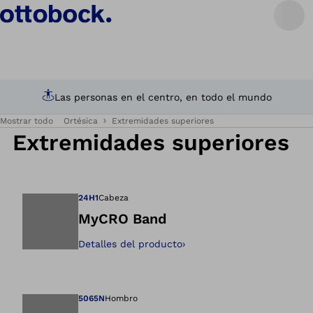
Las personas en el centro, en todo el mundo
Mostrar todo
Ortésica
Extremidades superiores
Extremidades superiores
24H1
Cabeza
MyCRO Band
Detalles del producto
›
Abre la imagen en 
5065N
Hombro