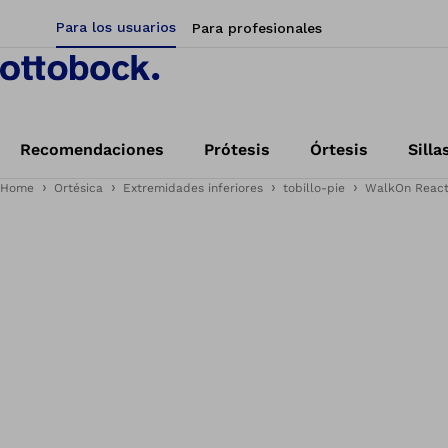
Para los usuarios
Para profesionales
Recomendaciones
Prótesis
Órtesis
Silla
Home
Ortésica
Extremidades inferiores
tobillo-pie
WalkOn Reacti