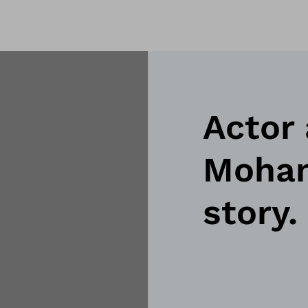
Actor
Mohan 
story.