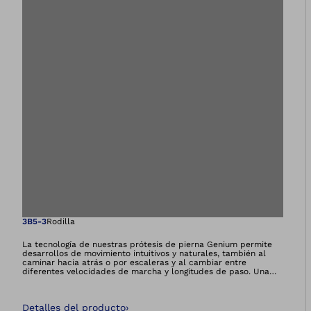
Abre la imagen en 
3B5-3
Rodilla
La tecnología de nuestras prótesis de pierna Genium permite
desarrollos de movimiento intuitivos y naturales, también al
caminar hacia atrás o por escaleras y al cambiar entre
diferentes velocidades de marcha y longitudes de paso. Una
mayor seguridad y calidad de vida y la descarga del lado
conservado son tan solo algunos de los aspectos de los que
pueden beneficiarse los usuarios. Y todo está científicamente
Detalles del producto
›
demostrado.Tomando como base la extraordinaria