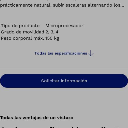
prácticamente natural, subir escaleras alternando los
pasos, caminar hacia atrás o estar de pie de forma
relajada son tan solo algunos ejemplos de ello. La
ventajas de contar con una prótesis como la Genium se
Tipo de producto
Microprocesador
Grado de movilidad
2, 3, 4
han demostrado científicamente en varios estudios.
Peso corporal máx.
150 kg
Todas las especificaciones
Solicitar información
Todas las ventajas de un vistazo