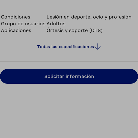
arriba y hacia abajo, es decir, su libertad de movimiento
no se verá limitada al caminar ni al practicar deporte.
Condiciones
Lesión en deporte, ocio y profesión
Grupo de usuarios
Adultos
Aplicaciones
Órtesis y soporte (OTS)
Todas las especificaciones
Solicitar información