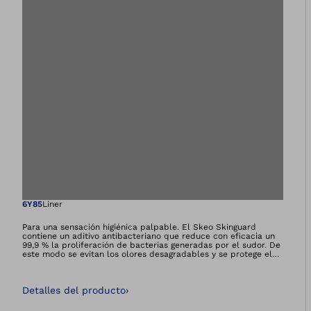
Abre la imagen en 
6Y85
Liner
Para una sensación higiénica palpable. El Skeo Skinguard
contiene un aditivo antibacteriano que reduce con eficacia un
99,9 % la proliferación de bacterias generadas por el sudor. De
este modo se evitan los olores desagradables y se protege el
material del liner. Una matriz continua reduce la elongación
longitudinal del liner. Todos los liners de la familia Skeo son
resistentes, fáciles de limpiar, presentan una buena adherencia
Detalles del producto
›
y estabilizan, siendo así perfectos para muñones con mucho
tejido blando.