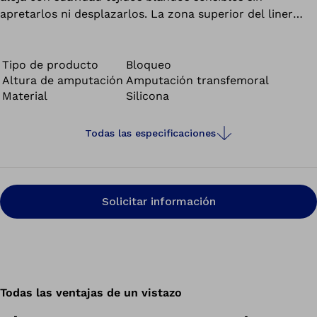
apretarlos ni desplazarlos. La zona superior del liner
tiene forma cilíndrica y envuelve con eficacia el muñón.
La matriz continua contrarresta la elongación
longitudinal del liner. Todos los liners de la familia Skeo
Tipo de producto
Bloqueo
Altura de amputación
Amputación transfemoral
son resistentes, fáciles de limpiar, presentan una buena
Material
Silicona
adherencia y estabilizan, siendo así perfectos para
muñones con mucho tejido blando.
Todas las especificaciones
Solicitar información
Todas las ventajas de un vistazo