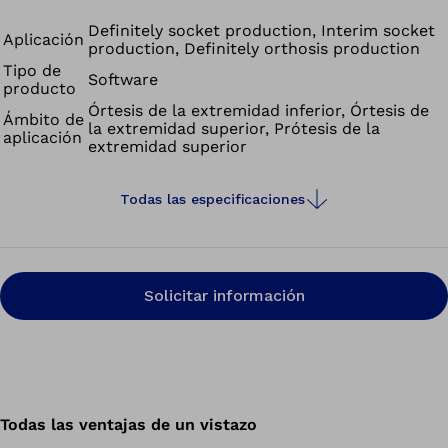
iFab EasyScan permite el registro exacto y en tiempo
real de las medidas de los pacientes y una visualización
Definitely socket production, Interim socket
Aplicación
production, Definitely orthosis production
de precisión, incluidas las texturas. Permite escanear a
Tipo de
corta distancia, proseguir con facilidad el escaneo en
Software
producto
caso de interrupciones y trabajar en modo offline. iFab
Órtesis de la extremidad inferior, Órtesis de
Ámbito de
EasyScan es la solución para procesos fluidos y un
la extremidad superior, Prótesis de la
aplicación
extremidad superior
trabajo móvil y flexible.
La conexión directa de iFab EasyScan con el iFab
Customer Center (iCC) posibilita una digitalización
Todas las especificaciones
sencilla de todo el proceso de trabajo desde el
modelado 3D hasta el pedido.
Solicitar información
Todas las ventajas de un vistazo