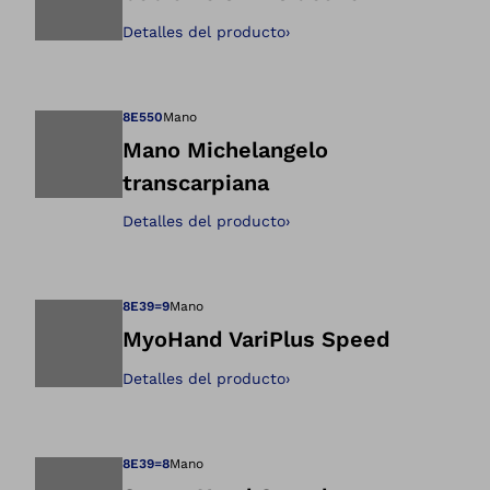
Detalles del producto
›
Abre la imagen en 
8E550
Mano
Mano Michelangelo
transcarpiana
Abre la imagen en 
Detalles del producto
›
8E39=9
Mano
MyoHand VariPlus Speed
Detalles del producto
›
Abre la imagen en 
8E39=8
Mano