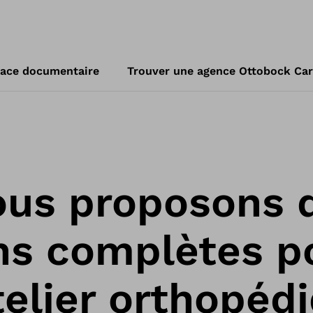
ace documentaire
Trouver une agence Ottobock Ca
ous proposons 
ns complètes p
telier orthopéd