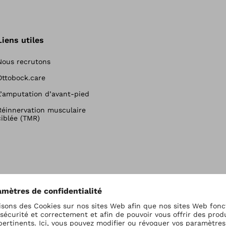
Liens utiles
Nous recrutons
Ottobock.care
L’amputation d’avant-pied
Réinnervation musculaire
ciblée (TMR)