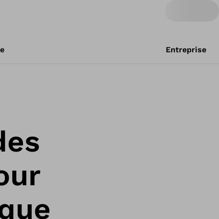
re
Entreprise
des
our
ique