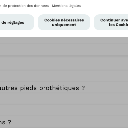
 autres pieds prothétiques ?
ns ?