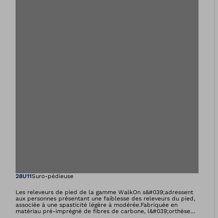
Ouvre l’image dan
28U11
Suro-pédieuse
Les releveurs de pied de la gamme WalkOn s&#039;adressent
aux personnes présentant une faiblesse des releveurs du pied,
associée à une spasticité légère à modérée.Fabriquée en
matériau pré-imprégné de fibres de carbone, l&#039;orthèse
suro-pédieuse WalkOn stabilise la cheville et permet un relevé