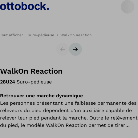
Tout afficher
Suro-pédieuse
WalkOn Reaction
Carrousel
Bannière suivante
WalkOn Reaction
28U24
Suro-pédieuse
Retrouver une marche dynamique
Les personnes présentant une faiblesse permanente des
releveurs du pied dépendent d’un auxiliaire capable de
relever leur pied pendant la marche. Outre le relèvement
du pied, le modèle WalkOn Reaction permet de tirer
parti des forces de réaction du sol pour agir sur le genou