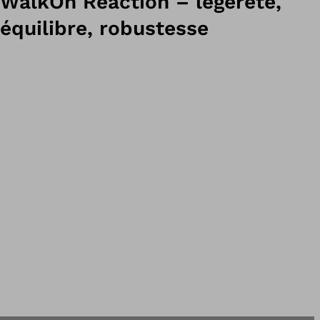
WalkOn Reaction – légèreté,
équilibre, robustesse