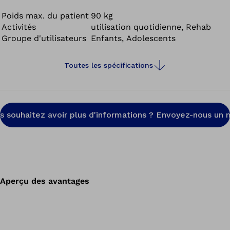
poussée réglables en hauteur, le fauteuil roulant peut
aussi être poussé confortablement par un
Poids max. du patient
90 kg
Activités
utilisation quotidienne, Rehab
accompagnateur.
Groupe d'utilisateurs
Enfants, Adolescents
Toutes les spécifications
s souhaitez avoir plus d'informations ? Envoyez-nous un m
Aperçu des avantages