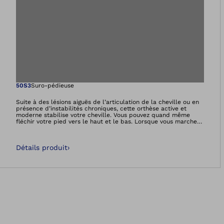
Ouvre l’image dan
50S3
Suro-pédieuse
Suite à des lésions aiguës de l’articulation de la cheville ou en
présence d’instabilités chroniques, cette orthèse active et
moderne stabilise votre cheville. Vous pouvez quand même
fléchir votre pied vers le haut et le bas. Lorsque vous marchez
ou faites du sport, vos mouvements ne sont donc pas limités.Le
parfait ajustement anatomique, un rembourrage confortable et
le matériau respirant et respectueux de la peau assurent un
Détails produit
›
confort de port agréable.