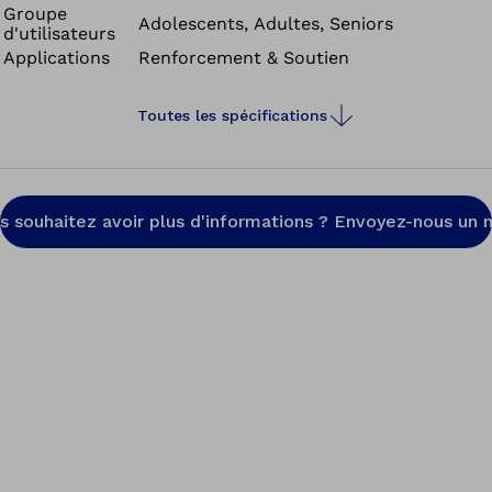
Groupe
pour le soulagement de ce ligament externe. L’orthèse
Adolescents, Adultes, Seniors
d'utilisateurs
de cheville dynamique Dyna Ankle a été conçue pour un
Applications
Renforcement & Soutien
traitement fonctionnel et positionne le pied en légère
pronation et en extension dorsale. La flexion plantaire et
Toutes les spécifications
la supination sont limitées par une entrave dynamique
alors que la liberté de mouvement en pronation et en
extension dorsale est totale.
s souhaitez avoir plus d'informations ? Envoyez-nous un m