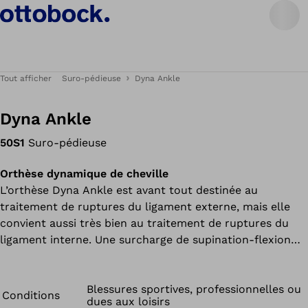
Tout afficher
Suro-pédieuse
Dyna Ankle
Dyna Ankle
50S1
Suro-pédieuse
Orthèse dynamique de cheville
L’orthèse Dyna Ankle est avant tout destinée au
traitement de ruptures du ligament externe, mais elle
convient aussi très bien au traitement de ruptures du
ligament interne. Une surcharge de supination-flexion
plantaire provoque généralement des distorsions de la
cheville supérieure associées à une rupture du ligament
externe. Le ligament talo-fibulaire antérieur est toujours
Blessures sportives, professionnelles ou
Conditions
dues aux loisirs
affecté et la pose d’une orthèse est donc importante