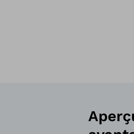
Aperç