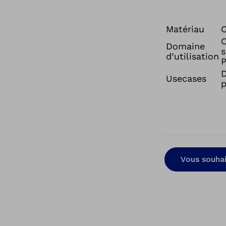
Matériau
C
O
Domaine
s
d’utilisation
P
D
Usecases
p
Vous souhai