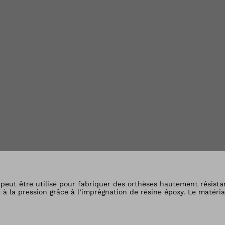
s la vue Galerie
eut être utilisé pour fabriquer des orthèses hautement résistante
t à la pression grâce à l’imprégnation de résine époxy. Le matéria