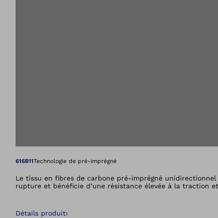
Ouvre l’image dan
616B11
Technologie de pré-imprégné
Le tissu en fibres de carbone pré-imprégné unidirectionnel p
rupture et bénéficie d’une résistance élevée à la traction e
Détails produit
›