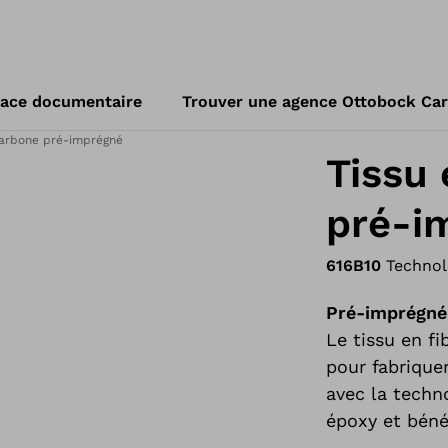
ace documentaire
Trouver une agence Ottobock Ca
carbone pré-imprégné
Tissu 
pré-i
616B10
Technol
Pré-imprégné 
Le tissu en f
pour fabrique
avec la techn
époxy et bénéf
la pression. C