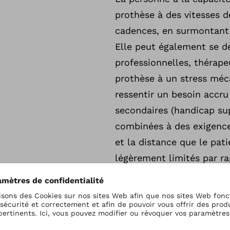
prothèse à des vitesses d
cadences, en surmontant 
Elle peut également se dé
professionnelles, thérap
prothèse à un stress méc
ressentir un besoin accru
secondaires (handicap sup
combinées à des exigence
et la distance que le pat
légèrement limités par ra
Objectif de l’appareillage 
intérieur qu’en extérieur 
Niveau d'activité 4
La personne a la capacité