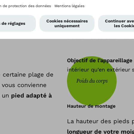
avec une prothèse de fa
distance de marche ne son
exigences fonctionnelles 
traction et de déformatio
Objectif de l’appareillage
intérieur qu’en extérieur 
 certaine plage de
Poids du corps
e vous convienne
c un
pied adapté à
Hauteur de montage
La hauteur des pieds p
longueur de votre moi