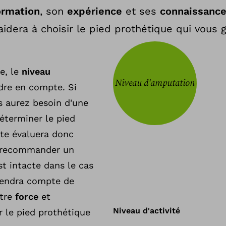
ormation
, son
expérience
et ses
connaissance
s aidera à choisir le pied prothétique qui vous 
e, le
niveau
Niveau d'amputation
dre en compte. Si
s aurez besoin d'une
éterminer le pied
ste évaluera donc
 recommander un
t intacte dans le cas
tiendra compte de
otre
force
et
Niveau d'activité
 le pied prothétique