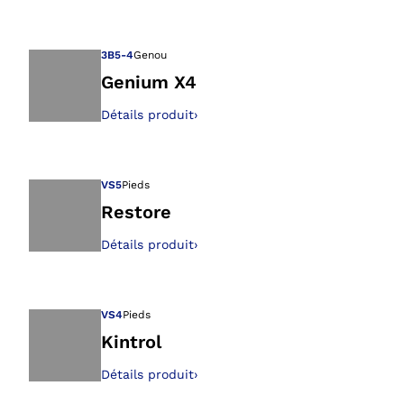
Ouvre l’image dan
3B5-4
Genou
Genium X4
Détails produit
›
Ouvre l’image dan
VS5
Pieds
Restore
Détails produit
›
Ouvre l’image dan
VS4
Pieds
Kintrol
Détails produit
›