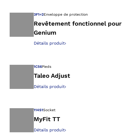
Ouvre l’image dan
3F1=2
Enveloppe de protection
Revêtement fonctionnel pour
Genium
Ouvre l’image dan
Détails produit
›
1C56
Pieds
Taleo Adjust
Détails produit
›
Ouvre l’image dan
114S1
Socket
MyFit TT
Détails produit
›