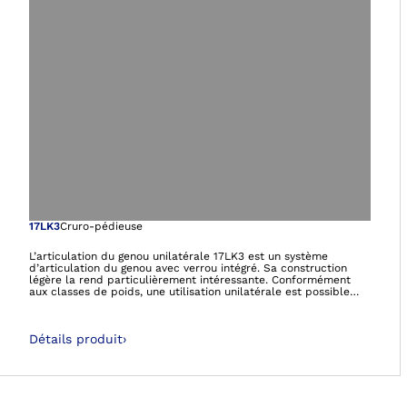
Ouvre l’image dan
17LK3
Cruro-pédieuse
L’articulation du genou unilatérale 17LK3 est un système
d’articulation du genou avec verrou intégré. Sa construction
légère la rend particulièrement intéressante. Conformément
aux classes de poids, une utilisation unilatérale est possible
pour un patient dont le poids ne dépasse pas 110 kg et une
utilisation bilatérale est permise pour un poids allant jusqu’à
160 kg. Elle convient à la technique du pré-imprégné et de la
Détails produit
›
résine à couler. Un mécanisme temporaire destiné à libérer
l’articulation (pour faire du vélo thérapeutique par exemple)
est intégré dans le système à la livraison.