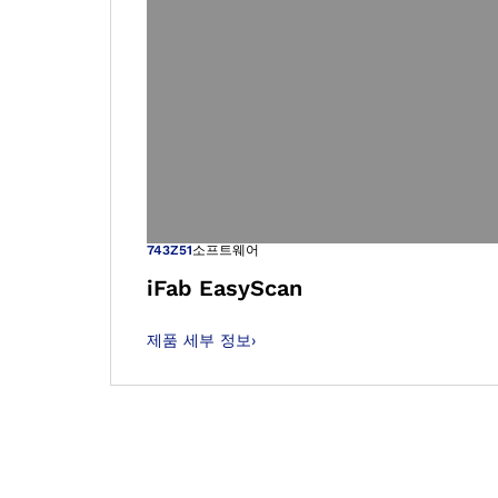
갤러리 보기에
743Z51
소프트웨어
iFab EasyScan
제품 세부 정보
›