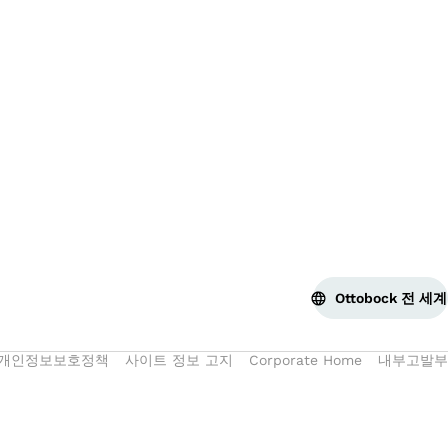
맨 
Ottobock 전 세계
개인정보보호정책
사이트 정보 고지
Corporate Home
내부고발부