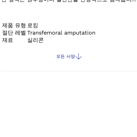
다. 원피스형 매트릭스는 라이너가 세로로 늘어나는 것
을 방지합니다. Skeo 제품군의 모든 라이너는 내구성
이 뛰어나고 세척이 용이하며 접착력이 훌륭하고 안정
제품 유형
로킹
적입니다. 따라서 연부조직이 많은 절단단에 이상적입
절단 레벨
Transfemoral amputation
재료
실리콘
니다.
모든 사양