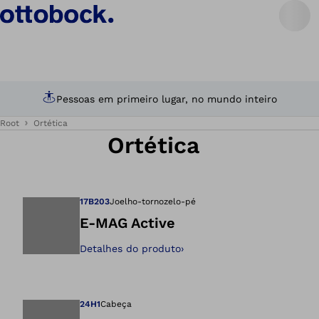
Pessoas em primeiro lugar, no mundo inteiro
Root
Ortética
Ortética
17B203
Joelho-tornozelo-pé
E-MAG Active
Detalhes do produto
›
Abre a imagem na 
24H1
Cabeça