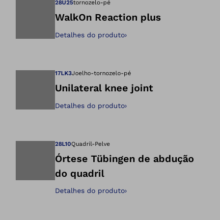
28U25
tornozelo-pé
WalkOn Reaction plus
Detalhes do produto
›
Abre a imagem na 
17LK3
Joelho-tornozelo-pé
Unilateral knee joint
Detalhes do produto
›
Abre a imagem na 
28L10
Quadril-Pelve
Órtese Tübingen de abdução
do quadril
Abre a imagem na 
Detalhes do produto
›