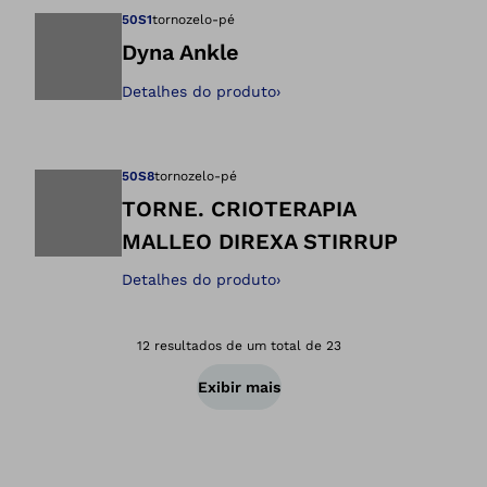
50S1
tornozelo-pé
Dyna Ankle
Detalhes do produto
›
Abre a imagem na 
50S8
tornozelo-pé
TORNE. CRIOTERAPIA
MALLEO DIREXA STIRRUP
Abre a imagem na 
Detalhes do produto
›
12 resultados de um total de 23
Exibir mais