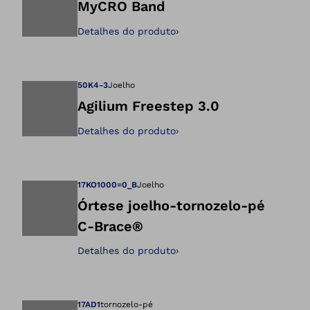
MyCRO Band
Detalhes do produto
›
Abre a imagem na 
50K4-3
Joelho
Agilium Freestep 3.0
Detalhes do produto
›
Abre a imagem na 
17KO1000=0_B
Joelho
Órtese joelho-tornozelo-pé
C-Brace®
Abre a imagem na 
Detalhes do produto
›
17AD1
tornozelo-pé