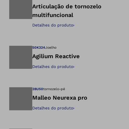
Articulação de tornozelo
multifuncional
Abre a imagem na 
Detalhes do produto
›
50K324
Joelho
Agilium Reactive
Detalhes do produto
›
Abre a imagem na 
28U50
tornozelo-pé
Malleo Neurexa pro
Detalhes do produto
›
Abre a imagem na 