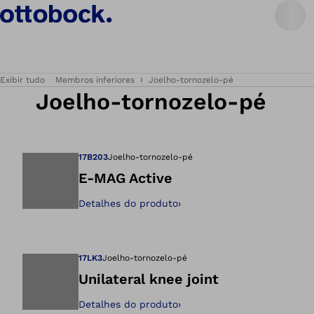
Exibir tudo
Membros inferiores
Joelho-tornozelo-pé
Joelho-tornozelo-pé
17B203
Joelho-tornozelo-pé
E-MAG Active
Detalhes do produto
›
Abre a imagem na 
17LK3
Joelho-tornozelo-pé
Unilateral knee joint
Detalhes do produto
›