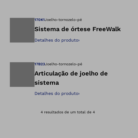
Abre a imagem na 
170K1
Joelho-tornozelo-pé
Sistema de órtese FreeWalk
Detalhes do produto
›
Abre a imagem na 
17B23
Joelho-tornozelo-pé
Articulação de joelho de
sistema
Abre a imagem na 
Detalhes do produto
›
4 resultados de um total de 4