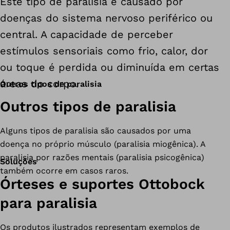
Este tipo de paralisia é causado por
doenças do sistema nervoso periférico ou
central. A capacidade de perceber
estímulos sensoriais como frio, calor, dor
ou toque é perdida ou diminuída em certas
áreas do corpo.
Outros tipos de paralisia
Outros tipos de paralisia
Alguns tipos de paralisia são causados por uma
doença no próprio músculo (paralisia miogênica). A
paralisia por razões mentais (paralisia psicogênica)
Soluções
também ocorre em casos raros.
Órteses e suportes Ottobock
para paralisia
Os produtos ilustrados representam exemplos de