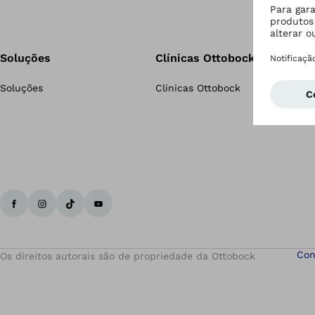
Soluções
Clínicas Ottobock
Soluções
Clinicas Ottobock
Con
Os direitos autorais são de propriedade da Ottobock