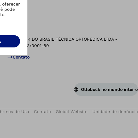
Contato
OTTOBOCK DO BRASIL TÉCNICA ORTOPÉDICA LTDA -
42.463.513/0001-89
Vol
Contato
Ottobock no mundo inteiro
Termos de Uso
Contato
Global Website
Unidade de denúncia