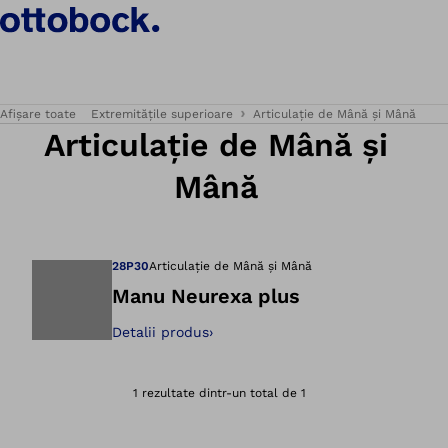
Afișare toate
Extremitățile superioare
Articulație de Mână și Mână
Articulație de Mână și
Mână
28P30
Articulație de Mână și Mână
Manu Neurexa plus
Detalii produs
›
Deschidere imagin
1 rezultate dintr-un total de 1