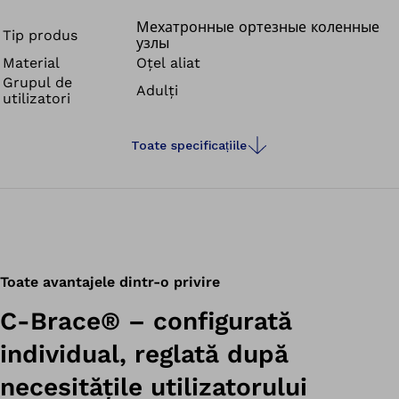
toate acestea sunt posibile pentru prima dată cu orteza
de membrul inferior C-Brace®.
Мехатронные ортезные коленные
Tip produs
узлы
Material
Oţel aliat
Grupul de
Adulți
utilizatori
Toate specificațiile
Toate avantajele dintr-o privire
C-Brace® – configurată
individual, reglată după
necesitățile utilizatorului