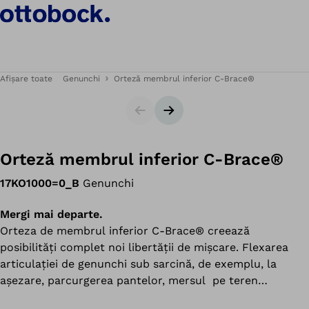
Afișare toate
Genunchi
Orteză membrul inferior C-Brace®
Cursor
Următorul diapozitiv
Orteză membrul inferior C-Brace®
17KO1000=0_B
Genunchi
Mergi mai departe.
Orteza de membrul inferior C-Brace® creează
posibilități complet noi libertății de mișcare. Flexarea
articulației de genunchi sub sarcină, de exemplu, la
așezare, parcurgerea pantelor, mersul pe teren
denivelat sau coborârea treptelor prin alternarea pașilor,