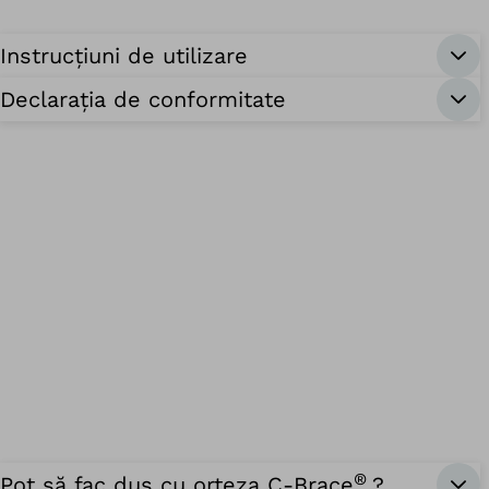
Instrucțiuni de utilizare
Declarația de conformitate
®
Pot să fac duș cu orteza C-Brace
?