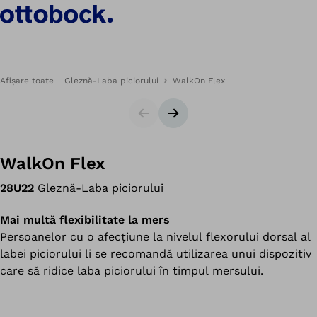
Afișare toate
Gleznă-Laba piciorului
WalkOn Flex
Cursor
Următorul diapozitiv
WalkOn Flex
28U22
Gleznă-Laba piciorului
Mai multă flexibilitate la mers
Persoanelor cu o afecțiune la nivelul flexorului dorsal al
labei piciorului li se recomandă utilizarea unui dispozitiv
care să ridice laba piciorului în timpul mersului.