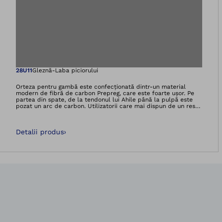
Deschidere imagin
28U11
Gleznă-Laba piciorului
Orteza pentru gambă este confecționată dintr-un material
modern de fibră de carbon Prepreg, care este foarte ușor. Pe
partea din spate, de la tendonul lui Ahile până la pulpă este
pozat un arc de carbon. Utilizatorii care mai dispun de un rest
de musculatură sunt sprijiniți în mișcarea de mers cu orteza
WalkOn. La propulsarea spre înainte cu ajutorul degetelor
picioarelor, orteza eliberează energia acumulată anterior, astfel
Detalii produs
›
încât mersul devine mai fluent. Pe lângă aceasta, se produce
totodată și o stabilizare a articulației gleznei. Preț: 3.004,91
LEI