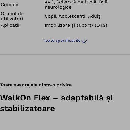
AVC, Scleroză multiplă, Boli
Condiții
neurologice
Grupul de
Copii, Adolescenți, Adulți
utilizatori
Aplicații
Imobilizare și suport/ (OTS)
Toate specificațiile
Toate avantajele dintr-o privire
WalkOn Flex – adaptabilă și
stabilizatoare